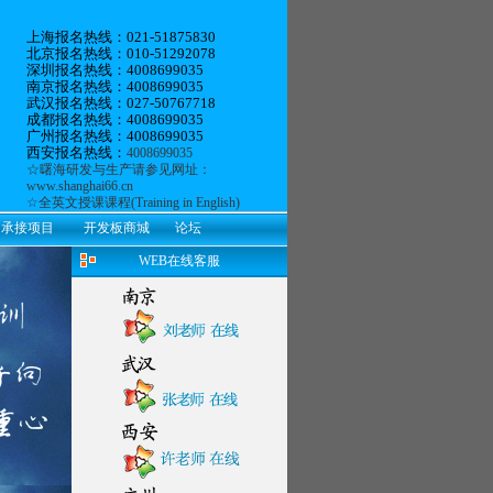
上海报名热线：021-51875830
北京报名热线：010-51292078
深圳报名热线：4008699035
南京报名热线：4008699035
武汉报名热线：027-50767718
成都报名热线：4008699035
广州报名热线：
4008699035
西安报名热线：
4008699035
☆
曙海研发与生产
请参见网址：
www.shanghai66.cn
☆
全英文授课课程(Training in English)
承接项目
开发板商城
论坛
WEB在线客服