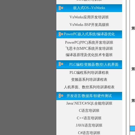
6
·.
嵌入式OS--VxWorks
·
6
VxWorks应用开发培训班
6
第
VxWorks BSP开发高级班
7
7
PowerPC嵌入式系统/编译器优化
7
7
PowerPC(PPC)系统开发培训班
7
飞思卡尔MPC系统开发培训班
·
编译器原理及优化技术专题班
7
第
PLC编程/变频器/数控/人机界面
8
PLC编程系列培训课程表
8
8
变频器系列培训课程表
8
8
人机界面、数控系列培训课程表
8
开发语言/数据库/软硬件测试
第
9
Java/.NET/C#/SQL全能培训班
9
9
C语言培训班
9
C++语言培训班
9
JAVA语言培训班
了
C#语言培训班
第1