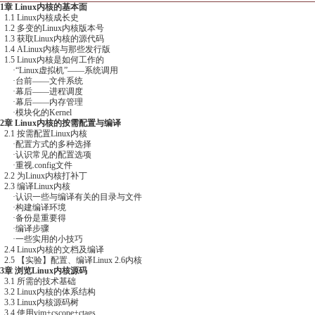
.1 Linux内核成长史
.2 多变的Linux内核版本号
.3 获取Linux内核的源代码
.4 ALinux内核与那些发行版
.5 Linux内核是如何工作的
“Linux虚拟机”——系统调用
·台前——文件系统
·幕后——进程调度
·幕后——内存管理
模块化的Kernel
2章 Linux内核的按需配置与编译
.1 按需配置Linux内核
·配置方式的多种选择
·认识常见的配置选项
重视.config文件
.2 为Linux内核打补丁
.3 编译Linux内核
·认识一些与编译有关的目录与文件
·构建编译环境
·备份是重要得
·编译步骤
·一些实用的小技巧
.4 Linux内核的文档及编译
.5 【实验】配置、编译Linux 2.6内核
3章 浏览Linux内核源码
.1 所需的技术基础
.2 Linux内核的体系结构
.3 Linux内核源码树
.4 使用vim+cscope+ctags
.5 Linux内核代码的特点