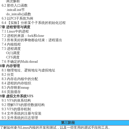
.2 那些入口函数
initcall.init节
do_initcalls()函数
.3 以PCI子系统为例
.4 【实验】分析某个子系统的初始化过程
7章 进程管理与调度
.1 Linux中的进程
.2 进程的来源：fork和clone
.3 所有美好的事物都会结束：进程退出
.4 内核线程
.5 进程调度
O(1)调度
·CFS调度
.6 不确定的Multi-thread
8章 内存管理
.1 物理地址、逻辑地址与虚拟地址
.2 分页
.3 内存在内核中的分配
.4 进程的内存组织
.5 内存映射mmap
.6 页面缓存
9章 虚拟文件系统VFS
.1 VFS的体系结构
.2 理解VFS的那些数据结构
.3 VFS的缓存机制
.4 文件系统的注册与安装
.5 文件系统的日志管理
第三阶段
解如何参与Linux内核的开发和测试，以及一些常用的调试手段和工具。
0章 Intent Receiver