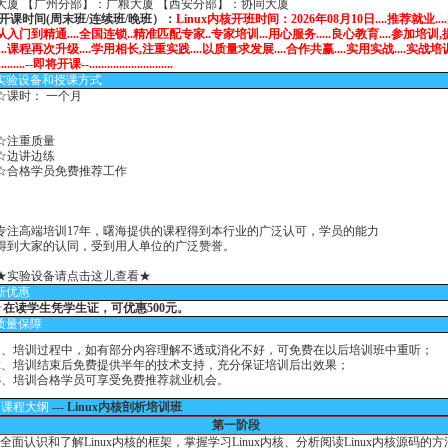
课时间(周末班/连续班/晚班）：
Linux内核开班时间：2026年08月10日....推荐就业..
..从入门到精通....全国连锁..精准匹配专家..专家培训...用心服务.....良心教育....参加培训
...课程再次升级....学用相长,注重实践....以质量求发展....合作共赢....实用实战....实战培训
.....--即将开课--............................
实验设备
和授课方式
时： 一个月
注重质量
边讲边练
格学员免费推荐工作
高端培训17年，曙海提供的课程得到本行业的广泛认可，学员的能力
大家的认同，受到用人单位的广泛赞誉。
★实验设备请点击这儿查看★
新优惠
☆
在读学生凭学生证，可优惠500元。
质量保障
培训过程中，如有部分内容理解不透或消化不好，可免费在以后培训班中重听；
培训结束后免费提供半年的技术支持，充分保证培训后出效果；
培训合格学员可享受免费推荐就业机会。
课程大纲
---
Linux内核剖析培训班
第一阶段
面认识和了解Linux内核的框架，掌握学习Linux内核、分析阅读Linux内核源码的方
1章 Linux内核的基本面