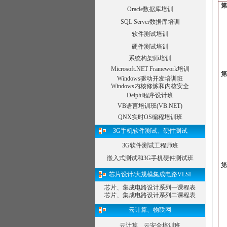
1
Oracle数据库培训
1
1
SQL Server数据库培训
1
软件测试培训
1
1
硬件测试培训
1
系统构架师培训
1
第
Microsoft.NET Framework培训
1
Windows驱动开发培训班
1
Windows内核修炼和内核安全
1
Delphi程序设计班
1
1
VB语言培训班(VB.NET)
1
QNX实时OS编程培训班
1
1
3G手机软件测试、硬件测试
1
1
3G软件测试工程师班
1
第
嵌入式测试和3G手机硬件测试班
1
1
芯片设计/大规模集成电路VLSI
芯片、集成电路设计系列一课程表
·
芯片、集成电路设计系列二课程表
·
云计算、物联网
12
1
云计算、云安全培训班
1