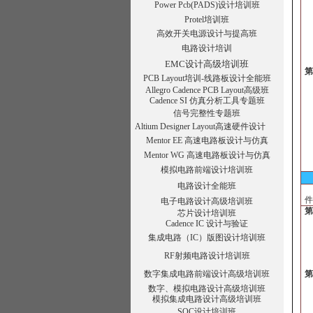
Power Pcb(PADS)设计培训班
·
Protel培训班
3
高效开关电源设计与提高班
3
电路设计培训
3
第
EMC设计高级培训班
4
PCB Layout培训-线路板设计全能班
4
Allegro Cadence PCB Layout高级班
·
Cadence SI 仿真分析工具专题班
·
4
信号完整性专题班
·
Altium Designer Layout高速硬件设计
·
Mentor EE 高速电路板设计与仿真
4
Mentor WG 高速电路板设计与仿真
模拟电路前端设计培训班
掌
电路设计全能班
件
第
电子电路设计高级培训班
5
芯片设计培训班
5
Cadence IC 设计与验证
5
集成电路（IC）版图设计培训班
5
5
RF射频电路设计培训班
第
6
数字集成电路前端设计高级培训班
·
数字、模拟电路设计高级培训班
·
模拟集成电路设计高级培训班
SOC设计培训班