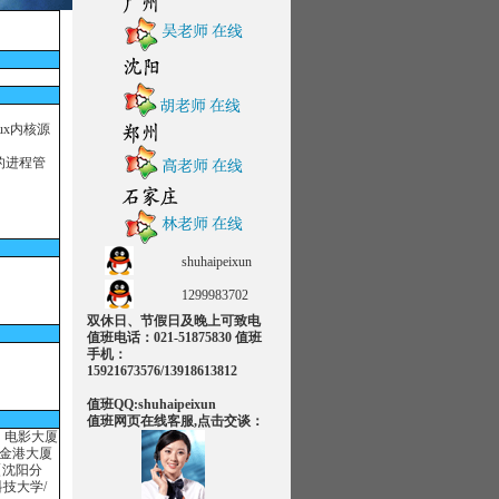
ux内核源
的进程管
shuhaipeixun
1299983702
双休日、节假日及晚上可致电
值班电话：021-51875830 值班
手机：
15921673576/13918613812
值班QQ:shuhaipeixun
：电影大厦
值班网页在线客服,点击交谈：
：金港大厦
【沈阳分
技大学/