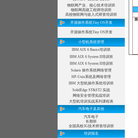
物联网产业、核心技术培训班
掌
物联网高级工程师培训班
高校物联网与嵌入式师资培训班
第
1
开源操作系统Tiny OS开发
1
1
开源操作系统Tiny OS开发
小型机系统管理
1
1
IBM AIX 6 Basics培训班
1
1
IBM AIX 6 System II培训班
第
IBM AIX 6 System II培训班
1
1
Solaris 操作系统网络管理
1
HP-Unix系统及网络管理
1
IBM 大型机操作系统培训班
1
第
SolidEdge ST&ST2 实战
1
网络安全管理实战培训
1
大型机培训实战系列课程表
汽车电子及其他
·
1
汽车电子
1
长期班
1
全国高校3G技术师资培训班
1
培训报名
第