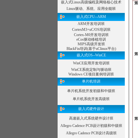
嵌入式Linux高级编程及网络核心技术
1
1
Linux驱动、系统、应用全能班
1
嵌入式CPU--ARM
1
1
ARM开发培训班
·
CortexM3+uC/OS培训班
Cortex-M0开发培训班
eCos驱动移植培训
MIPS高级开发班
·
BlackFin培训(基于uClinux平台)
第
2
嵌入式OS--WinCE
WinCE应用开发培训班
·
WinCE系统定制与驱动班
2
Windows CE项目案例培训班
2
单片机培训
单片机系统开发初级和中级班
单片机系统开发高级班
2
嵌入式硬件设计
2
第
高速嵌入式系统硬件设计班
3
3
Allegro Cadence PCB设计初级和中级班
3
3
Allegro Cadence PCB设计高级班
3