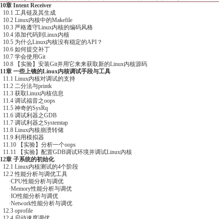
0.1 工具链及其生成
0.2 Linux内核中的Makefile
0.3 严格遵守Linux内核的编码风格
0.4 添加代码到Linux内核
0.5 为什么Linux内核没有稳定的API？
0.6 如何提交补丁
0.7 学会使用Git
0.8 【实验】安装Git并用它来来获取新的Linux内核源码
11章 一些上镜的Linux内核调试手段与工具
1.1 Linux内核对调试的支持
1.2 二分法与printk
1.3 获取Linux内核信息
1.4 调试福音之oops
1.5 神奇的SysRq
1.6 调试利器之GDB
1.7 调试利器之Systemtap
1.8 Linux内核崩溃转储
1.9 利用模拟器
1.10 【实验】分析一个oops
1.11 【实验】配置GDB调试环境并调试Linux内核
12章 子系统的初始化
2.1 Linux内核测试的4个阶段
2.2 性能分析与调优工具
·CPU性能分析与调优
Memory性能分析与调优
·IO性能分析与调优
Network性能分析与调优
.3 oprofile
2.4 启动速度调优
2.5 【实验】Linux内核性能测试并提交Linux内核测试报告