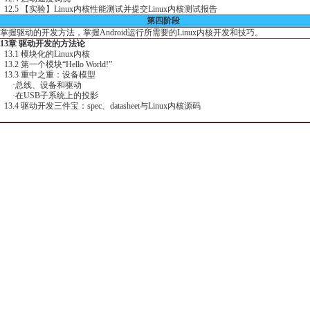
第四阶段
握驱动的开发方法，掌握Android运行所需要的Linux内核开发和技巧。
13章 驱动开发的方法论
3.1 模块化的Linux内核
3.2 第一个模块“Hello World!”
3.3 重中之重：设备模型
·总线、设备和驱动
·在USB子系统上的投影
3.4 驱动开发三件宝：spec、datasheet与Linux内核源码
3.5 sysfs
3.6 【实验】结合设备模型分析一个Linux内核中现有的驱动
3.7 【实验】编写一个简单的模块
14章 Android环境的相关介绍
4.1 Android的历史和介绍
4.2 Android和Linux的扯不清理还乱的关系
4.3 取得Android的源代码和编译生成可执行环境
4.4 Android源代码构成和运行原理
4.5 加入新的处理器支持到Android框架
15章 移植Android所需要的Linux内核
5.1 Android运行所需要对Linux内核作的修改
5.2 Android对现有驱动所必须做的修改
·键盘、鼠标驱动和键值映射
·显示驱动
audio驱动
5.3 编译和拓展Android的启动分区boot.img
5.4 Android的启动过程分析和调试技术
5.5 【实验】生成一个可供Android启动的Linux内核
5.6 【实验】制作和生成一个可运行的boot.img
16章 实现Android的硬件抽象层