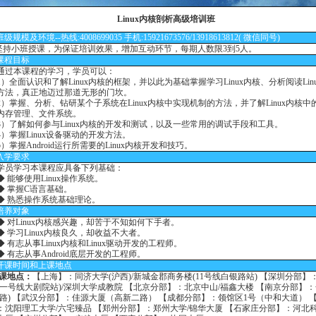
Linux内核剖析高级培训班
班级规模及环境--热线:4008699035 手机:15921673576/13918613812( 微信同号)
小班授课，为保证培训效果，增加互动环节，每期人数限3到5人。
课程目标
本课程的学习，学员可以：
全面认识和了解Linux内核的框架，并以此为基础掌握学习Linux内核、分析阅读Lin
方法，真正地迈过那道无形的门坎。
掌握、分析、钻研某个子系统在Linux内核中实现机制的方法，并了解Linux内核中
内存管理、文件系统。
了解如何参与Linux内核的开发和测试，以及一些常用的调试手段和工具。
掌握Linux设备驱动的开发方法。
掌握Android运行所需要的Linux内核开发和技巧。
入学要求
学习本课程应具备下列基础：
能够使用Linux操作系统。
掌握C语言基础。
熟悉操作系统基础理论。
培养对象
对Linux内核感兴趣，却苦于不知如何下手者。
学习Linux内核良久，却收益不大者。
有志从事Linux内核和Linux驱动开发的工程师。
有志从事Android底层开发的工程师。
开课时间和上课地点
课地点：
【上海】：同济大学(沪西)/新城金郡商务楼(11号线白银路站) 【深圳分部】
铁一号线大剧院站)/深圳大学成教院 【北京分部】：北京中山/福鑫大楼 【南京分部】
燕路) 【武汉分部】：佳源大厦（高新二路） 【成都分部】：领馆区1号（中和大道） 
：沈阳理工大学/六宅臻品 【郑州分部】：郑州大学/锦华大厦 【石家庄分部】：河北科
大厦 【广州分部】：广粮大厦 【西安分部】：协同大厦