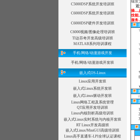
近开
C5000DSP系统开发培训班
操..
技能.
C6000DSP系统开发培训班
服务.....
C6000DSP硬件开发培训班
☆课
C6000视频/图像处理培训班
TI达芬奇开发高级培训班
☆
MATLAB系列培训课程
☆
☆合
手机/网络/动漫游戏开发
手机/网络/动漫游戏开发班
专注
得到
嵌入式OS-Linux
Linux应用开发班
嵌入式Linux系统开发班
嵌入式Linux驱动开发班
Linux网络工程及系统管理
1、
QT应用开发培训班
2、
Linux内核剖析高级培训班
3、
嵌入式Linux实时系统与内核开发班
RT Linux开发高级班
嵌入式Linux/MiniGUI高级培训班
全
Linux高手直通车-LPI全球认证课程
第