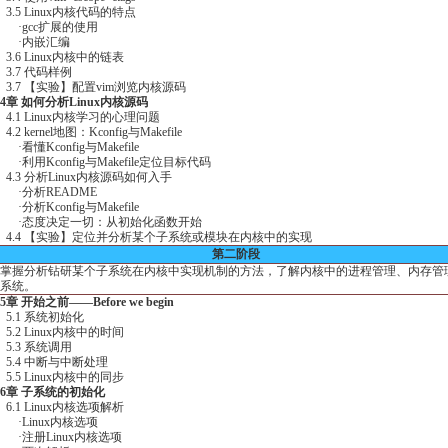
gcc扩展的使用
·内嵌汇编
.6 Linux内核中的链表
.7 代码样例
.7 【实验】配置vim浏览内核源码
4章 如何分析Linux内核源码
.1 Linux内核学习的心理问题
.2 kernel地图：Kconfig与Makefile
看懂Kconfig与Makefile
利用Kconfig与Makefile定位目标代码
.3 分析Linux内核源码如何入手
分析README
分析Kconfig与Makefile
·态度决定一切：从初始化函数开始
.4 【实验】定位并分析某个子系统或模块在内核中的实现
第二阶段
握分析钻研某个子系统在内核中实现机制的方法，了解内核中的进程管理、内存管
系统。
5章 开始之前——Before we begin
.1 系统初始化
.2 Linux内核中的时间
.3 系统调用
.4 中断与中断处理
.5 Linux内核中的同步
6章 子系统的初始化
.1 Linux内核选项解析
Linux内核选项
注册Linux内核选项
·两次解析