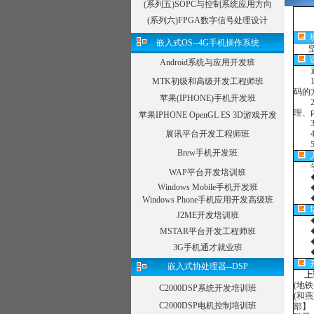
(系列五)SOPC与控制系统应用方向
(系列六)FPGA数字信号处理设计
坚持
嵌入式OS--4G手机操作系统
通过
Android系统与应用开发班
1）
码的
MTK初级和高级开发工程师班
2）
苹果(IPHONE)手机开发班
理、
3）
苹果IPHONE OpenGL ES 3D游戏开发
4）
5）
展讯平台开发工程师班
Brew手机开发班
学员
◆ 
WAP平台开发培训班
◆ 
Windows Mobile手机开发班
◆ 
Windows Phone手机应用开发高级班
◆ 
J2ME开发培训班
◆ 
◆ 
MSTAR平台开发工程师班
◆ 
3G手机通才就业班
上
嵌入式协处理器--DSP
(地
(和
C2000DSP系统开发培训班
部】
C2000DSP电机控制培训班
瑞景