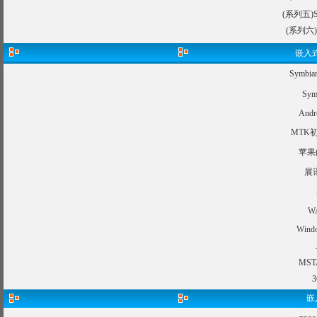
(系列五
(系列六
嵌入式
Symb
Sy
An
MTK
苹果
展
W
Win
MS
嵌