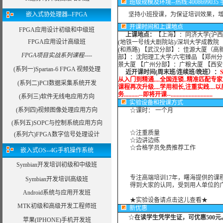
班级规模及环境--热线:4008699035 手机:
嵌入式协处理器--FPGA
坚持小班授课，为保证培训效果，增加
开课时间和上课地点
FPGA应用设计初级和中级班
上课地点：
【上海】：同济大学(沪西
FPGA应用设计高级班
(地铁一号线大剧院站)/深圳大学成教院
(和燕路) 【武汉分部】：佳源大厦（高
FPGA项目实战系列课程----
部】：沈阳理工大学/六宅臻品 【郑州分
景大厦 【广州分部】：广粮大厦 【西
(系列一)Spartan-6 FPGA 视频处理
近开课时间(周末班/连续班/晚班）：
从入门到精通....全国连锁..精准匹配专家..专
(系列二)PCI数据采集系统开发
课程再次升级....学用相长,注重实践....以质
务..........--即将开课--............................
(系列三)软件无线电应用方向
实验设备
和授课方式
(系列四)视频图像处理应用方向
☆课时： 一个月
(系列五)SOPC与控制系统应用方向
☆注重质量
(系列六)FPGA数字信号处理设计
☆边讲边练
☆合格学员免费推荐工作
嵌入式OS--4G手机操作系统
Symbian开发培训初级和中级班
专注高端培训17年，曙海提供的课程
Symbian开发培训高级班
得到大家的认同，受到用人单位的广
Android系统与应用开发班
★实验设备请点击这儿查看★
MTK初级和高级开发工程师班
新优惠
☆
在读学生凭学生证，可优惠500元
苹果(IPHONE)手机开发班