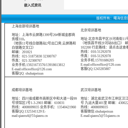
嵌入式资讯
版权所有：曙海信息网络科技
上海总部培训基地
北京培训基地
地址：上海市云屏路1399号26#新城金郡商
地址:北京市昌平区沙河南街11号
务楼310。
（地铁昌平线沙河站B出口） 
（地铁11号线白银路站2号出口旁,云屏路和
102200 行走路线：
请点击这查
白银路交叉口）
热线：010-51292078
邮编：201821
传真：010-51292078
热线：021-51875830 32300767
业务手机:15701686205
传真：021-32300767
E-mail:officeoffice@126.com
业务手机:15921673576/13918613812
客服QQ:1243285887
E-mail:officeoffice@126.com
客服QQ: shuhaipeixun
成都培训基地
武汉培训基地
地址：四川省成都市高新区中和大道一段99
地址：湖北省武汉市江岸区汉江
号领馆区1号1-3-2903 邮编：610031
号 九运大厦401室 邮编：43002
热线：4008699035 业务手机：13540421960
热线：4008699035
客服QQ:1325341129 E-
客服微信:shuhaipeixun
mail:qianru4@51qianru.cn
E-mail:qianru5@51qianru.cn