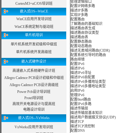
管理逻辑接口
CortexM3+uC/OS培训班
配置IP网络多路
描述IP多路
嵌入式OS--WinCE
实现IP多路
WinCE应用开发培训班
配置路由
了解路由的基础知识
WinCE系统定制与驱动班
描述路由表生成
描述路由协议类型
单片机培训
描述路由表
配置静态路由
单片机系统开发初级和中级班
配置动态路由
描述无类域间路由(CIDR)
单片机系统开发高级班
配置系统引导时的路由
路由排错
嵌入式硬件设计
配置IPv6
描述IPv6
高速嵌入式系统硬件设计班
描述IPv6寻址
描述IPv6自配置
Allegro Cadence PCB设计初级和中级班
描述IPv6多播地址类型
Allegro Cadence PCB设计高级班
描述IPv6多播地址类型
启用IPv6
Power Pcb设计培训班
管理IPv6
Protel培训班
配置6to4路由
高效开关电源设计与提高班
配置IPv6多路
描述传输层
电路设计培训
描述传输层基本知识
描述用户数据报文协议(UDP)
嵌入式OS--VxWorks
描述TCP
描述TCP流控制
VxWorks应用开发培训班
配置DNS