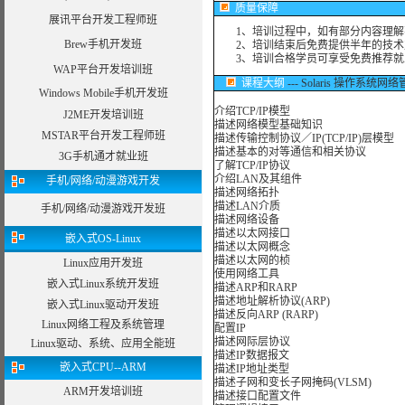
质量保障
展讯平台开发工程师班
1、培训过程中，如有部分内容理解
Brew手机开发班
2、培训结束后免费提供半年的技术
3、培训合格学员可享受免费推荐就
WAP平台开发培训班
课程大纲
--- Solaris 操作系统网
Windows Mobile手机开发班
介绍TCP/IP模型
J2ME开发培训班
描述网络模型基础知识
MSTAR平台开发工程师班
描述传输控制协议／IP(TCP/IP)层模型
描述基本的对等通信和相关协议
3G手机通才就业班
了解TCP/IP协议
介绍LAN及其组件
手机/网络/动漫游戏开发
描述网络拓扑
描述LAN介质
手机/网络/动漫游戏开发班
描述网络设备
描述以太网接口
嵌入式OS-Linux
描述以太网概念
描述以太网的桢
Linux应用开发班
使用网络工具
嵌入式Linux系统开发班
描述ARP和RARP
描述地址解析协议(ARP)
嵌入式Linux驱动开发班
描述反向ARP (RARP)
Linux网络工程及系统管理
配置IP
描述网际层协议
Linux驱动、系统、应用全能班
描述IP数据报文
嵌入式CPU--ARM
描述IP地址类型
描述子网和变长子网掩码(VLSM)
ARM开发培训班
描述接口配置文件