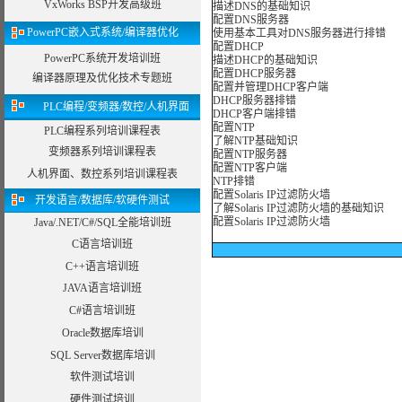
VxWorks BSP开发高级班
描述DNS的基础知识
配置DNS服务器
PowerPC嵌入式系统/编译器优化
使用基本工具对DNS服务器进行排错
配置DHCP
PowerPC系统开发培训班
描述DHCP的基础知识
配置DHCP服务器
编译器原理及优化技术专题班
配置并管理DHCP客户端
DHCP服务器排错
PLC编程/变频器/数控/人机界面
DHCP客户端排错
配置NTP
PLC编程系列培训课程表
了解NTP基础知识
变频器系列培训课程表
配置NTP服务器
配置NTP客户端
人机界面、数控系列培训课程表
NTP排错
配置Solaris IP过滤防火墙
开发语言/数据库/软硬件测试
了解Solaris IP过滤防火墙的基础知识
配置Solaris IP过滤防火墙
Java/.NET/C#/SQL全能培训班
C语言培训班
C++语言培训班
JAVA语言培训班
C#语言培训班
Oracle数据库培训
SQL Server数据库培训
软件测试培训
硬件测试培训