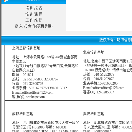
培 训 报 名
培 训 课 程
工 作 推 荐
嵌 入 式 合 作(项目承接)
版权所有：曙海信息网络科技
上海总部培训基地
北京培训基地
地址：上海市云屏路1399号26#新城金郡商
地址:北京市昌平区沙河南街11号
务楼310。
（地铁昌平线沙河站B出口） 
（地铁11号线白银路站2号出口旁,云屏路和
102200 行走路线：
请点击这查
白银路交叉口）
热线：010-51292078
邮编：201821
传真：010-51292078
热线：021-51875830 32300767
业务手机:15701686205
传真：021-32300767
E-mail:officeoffice@126.com
业务手机:15921673576/13918613812
客服QQ:1243285887
E-mail:officeoffice@126.com
客服QQ: shuhaipeixun
成都培训基地
武汉培训基地
地址：四川省成都市高新区中和大道一段99
地址：湖北省武汉市江岸区汉江
号领馆区1号1-3-2903 邮编：610031
号 九运大厦401室 邮编：43002
热线：4008699035 业务手机：13540421960
热线：4008699035