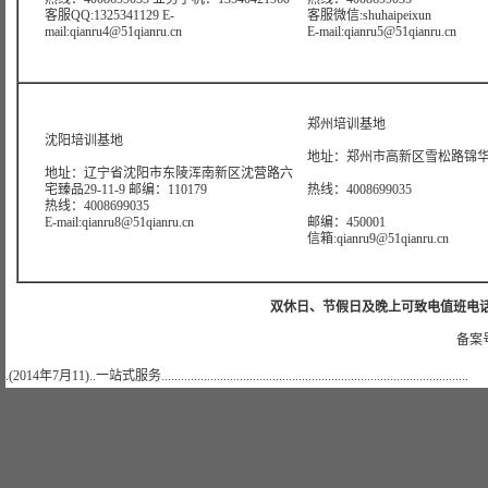
客服QQ:1325341129 E-
客服微信:shuhaipeixun
mail:qianru4@51qianru.cn
E-mail:qianru5@51qianru.cn
郑州培训基地
沈阳培训基地
地址：郑州市高新区雪松路锦华大
地址：辽宁省沈阳市东陵浑南新区沈营路六
宅臻品29-11-9 邮编：110179
热线：4008699035
热线：4008699035
E-mail:qianru8@51qianru.cn
邮编：450001
信箱:qianru9@51qianru.cn
双休日、节假日及晚上可致电值班电话：021-51
备案号
.(2014年7月11)..一站式服务..............................................................................................