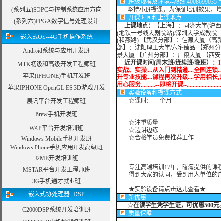
班级规模及环境--热线:4008699035 手机:
(系列五)SOPC与控制系统应用方向
坚持小班授课，为保证培训效果，增加
开课时间和上课地点
(系列六)FPGA数字信号处理设计
上课地点：
【上海】：同济大学(沪西
(地铁一号线大剧院站)/深圳大学成教院
嵌入式OS--4G手机操作系统
(和燕路) 【武汉分部】：佳源大厦（高
部】：沈阳理工大学/六宅臻品 【郑州分
Android系统与应用开发班
景大厦 【广州分部】：广粮大厦 【西
近开课时间(周末班/连续班/晚班）：
MTK初级和高级开发工程师班
实战、实操....从入门到精通....全国连锁..
苹果(IPHONE)手机开发班
升专业技能....课程再次升级....学用相长,注重
用心服务..........--即将开课--........................
苹果IPHONE OpenGL ES 3D游戏开发
实验设备
和授课方式
☆课时： 一个月
展讯平台开发工程师班
Brew手机开发班
☆注重质量
WAP平台开发培训班
☆边讲边练
☆合格学员免费推荐工作
Windows Mobile手机开发班
Windows Phone手机应用开发高级班
J2ME开发培训班
专注高端培训17年，曙海提供的课程
MSTAR平台开发工程师班
得到大家的认同，受到用人单位的广
3G手机通才就业班
★实验设备请点击这儿查看★
嵌入式协处理器--DSP
新优惠
☆
在读学生凭学生证，可优惠500元
C2000DSP系统开发培训班
质量保障