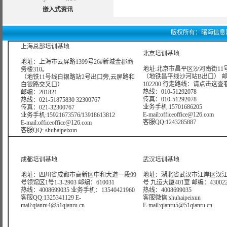
嵌入式资讯
版权所有：曙海信息网络科技
上海总部培训基地
北京培训基地
地址：上海市云屏路1399号26#新城金郡商
地址:北京市昌平区沙河南街11号
务楼310。
（地铁昌平线沙河站B出口） 
（地铁11号线白银路站2号出口旁,云屏路和
102200 行走路线：
请点击这查
白银路交叉口）
热线：010-51292078
邮编：201821
传真：010-51292078
热线：021-51875830 32300767
业务手机:15701686205
传真：021-32300767
E-mail:officeoffice@126.com
业务手机:15921673576/13918613812
客服QQ:1243285887
E-mail:officeoffice@126.com
客服QQ: shuhaipeixun
成都培训基地
武汉培训基地
地址：四川省成都市高新区中和大道一段99
地址：湖北省武汉市江岸区汉江
号领馆区1号1-3-2903 邮编：610031
号 九运大厦401室 邮编：43002
热线：4008699035 业务手机：13540421960
热线：4008699035
客服QQ:1325341129 E-
客服微信:shuhaipeixun
mail:qianru4@51qianru.cn
E-mail:qianru5@51qianru.cn