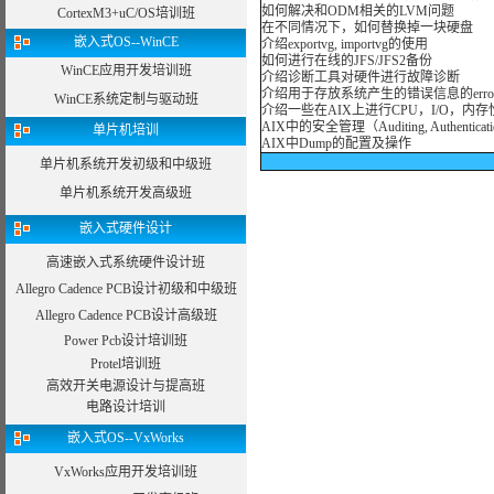
如何解决和ODM相关的LVM问题
CortexM3+uC/OS培训班
在不同情况下，如何替换掉一块硬盘
嵌入式OS--WinCE
介绍exportvg, importvg的使用
如何进行在线的JFS/JFS2备份
WinCE应用开发培训班
介绍诊断工具对硬件进行故障诊断
介绍用于存放系统产生的错误信息的erro
WinCE系统定制与驱动班
介绍一些在AIX上进行CPU，I/O，
AIX中的安全管理（Auditing, Authenticati
单片机培训
AIX中Dump的配置及操作
单片机系统开发初级和中级班
单片机系统开发高级班
嵌入式硬件设计
高速嵌入式系统硬件设计班
Allegro Cadence PCB设计初级和中级班
Allegro Cadence PCB设计高级班
Power Pcb设计培训班
Protel培训班
高效开关电源设计与提高班
电路设计培训
嵌入式OS--VxWorks
VxWorks应用开发培训班