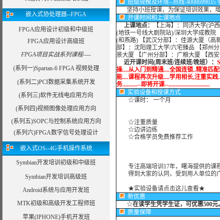
班级规模及环境--热线:4008699035 手机:
坚持小班授课，为保证培训效果，增加
嵌入式协处理器--FPGA
开课时间和上课地点
上课地点：
【上海】：同济大学(沪西
FPGA应用设计初级和中级班
(地铁一号线大剧院站)/深圳大学成教院
(和燕路) 【武汉分部】：佳源大厦（高
FPGA应用设计高级班
部】：沈阳理工大学/六宅臻品 【郑州分
FPGA项目实战系列课程----
景大厦 【广州分部】：广粮大厦 【西
近开课时间(周末班/连续班/晚班）：
(系列一)Spartan-6 FPGA 视频处理
操....从入门到精通....全国连锁..精准匹配
能....课程再次升级....学用相长,注重实践..
(系列二)PCI数据采集系统开发
务..........--即将开课--............................
实验设备
和授课方式
(系列三)软件无线电应用方向
☆课时： 一个月
(系列四)视频图像处理应用方向
(系列五)SOPC与控制系统应用方向
☆注重质量
☆边讲边练
(系列六)FPGA数字信号处理设计
☆合格学员免费推荐工作
嵌入式OS--4G手机操作系统
Symbian开发培训初级和中级班
专注高端培训17年，曙海提供的课程
得到大家的认同，受到用人单位的广
Symbian开发培训高级班
★实验设备请点击这儿查看★
Android系统与应用开发班
新优惠
MTK初级和高级开发工程师班
☆
在读学生凭学生证，可优惠500元
质量保障
苹果(IPHONE)手机开发班