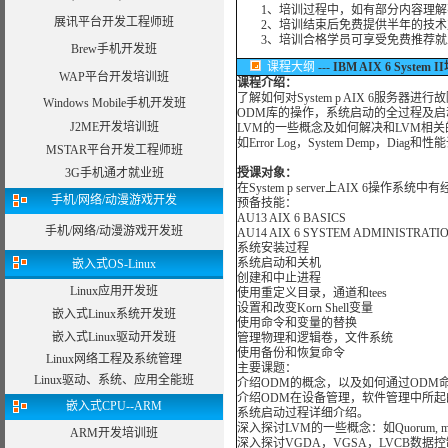
1、培训过程中，如有部分内容理解
展讯平台开发工程师班
2、培训结束后免费提供半年的技术
3、培训合格学员可享受免费推荐就
Brew手机开发班
课程大纲
---
IBM AIX 6 System 
WAP平台开发培训班
课程介绍：
了解如何对System p AIX 6服
Windows Mobile手机开发班
ODM库的操作，系统启动的全过程及启
J2ME开发培训班
LVM的一些概念及如何解决和LVM相
如Error Log，System Demp，Diag
MSTAR平台开发工程师班
3G手机通才就业班
授课对象：
在System p server上AIX 6操作系
手机/网络/动漫游戏开发
预备技能：
AU13 AIX 6 BASICS
手机/网络/动漫游戏开发班
AU14 AIX 6 SYSTEM ADMINISTRATI
系统安装过程
系统启动和关机
嵌入式OS-Linux
创建和中止进程
Linux应用开发班
使用重定义目录，通道和tees
设置和改变Korn Shell变量
嵌入式Linux系统开发班
使用命令和变量的替换
嵌入式Linux驱动开发班
管理物理和逻辑卷，文件系统
使用备份和恢复命令
Linux网络工程及系统管理
主要课题：
Linux驱动、系统、应用全能班
介绍ODM的概念，以及如何通过ODM命令对odm cl
介绍ODM在设备管理，软件管理中所起
嵌入式CPU--ARM
系统启动过程详细介绍。
深入探讨LVM的一些概念：如Quorum, mi
ARM开发培训班
深入探讨VGDA，VGSA，LVCB数据