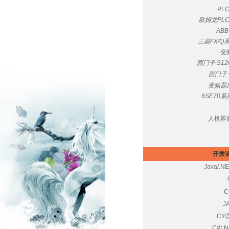
PL
欧姆龙PL
AB
三菱FX/
变
西门子 S1
西门子
变频器
6SE70
人机界
开发语
Java/.
J
C#
C#(