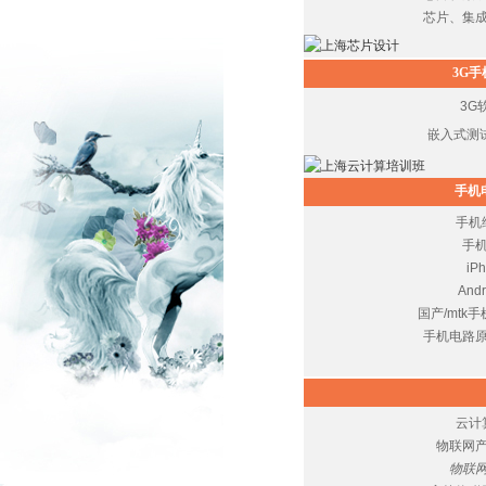
芯片、集
3G
3G
嵌入式测
手机
手机
手
iP
An
国产/mtk
手机电路
云计
物联网
物联