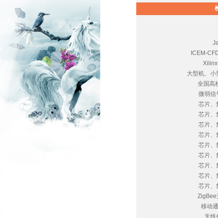
J
ICEM-C
Xil
大型机、小
全国高
微弱信
芯片、
芯片、
芯片、
芯片、
芯片、
芯片、
芯片、
芯片、
芯片、
ZigB
移动
无线