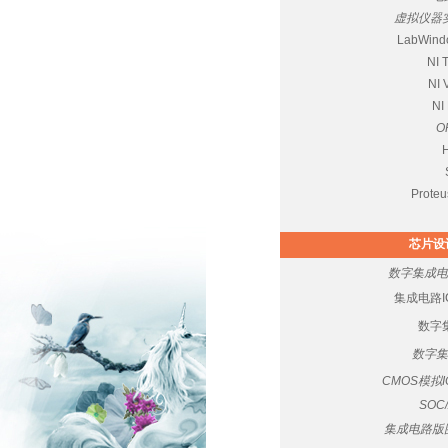
虚拟仪器实
LabWin
NI 
NI
NI
O
Prot
芯片设
数字集成电
集成电路
数字
数字集
CMOS模拟
SOC
集成电路版图设