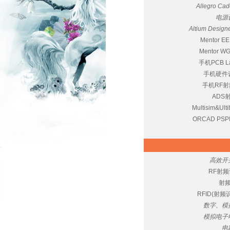
Allegro C
电源
Altium Desi
Mentor
Mentor
手机PCB 
手机硬件
手机RF
ADS
Multisim&
ORCAD PS
高效开
RF射
射
RFID(射
数字、模
模拟电子
电