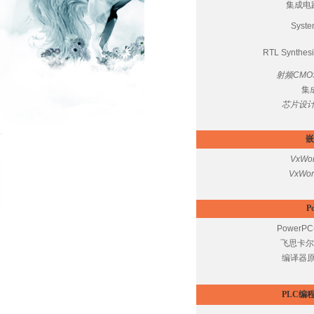
集成电路
Syst
RTL Synthes
射频CM
集
芯片设计
嵌
VxW
VxWo
P
Power
飞思卡尔
编译器
PLC编