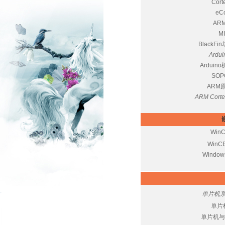
Cor
e
ARM
M
BlackFi
Ard
Ardui
SO
ARM
ARM Cort
Wi
Win
Windo
单片机
单片
单片机与