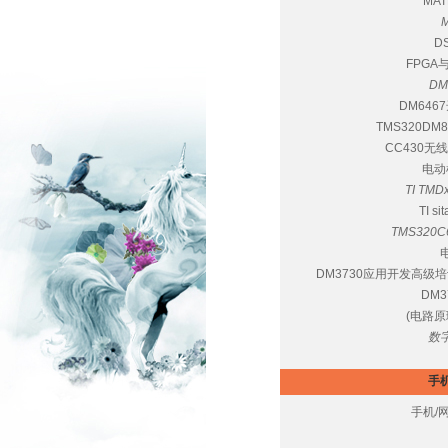
MA
D
FPGA
DM
DM64
TMS320D
CC430
电动
TI TMD
TI s
TMS320
DM3730应用开发高级培训
DM
(电路原
数
手
手机/