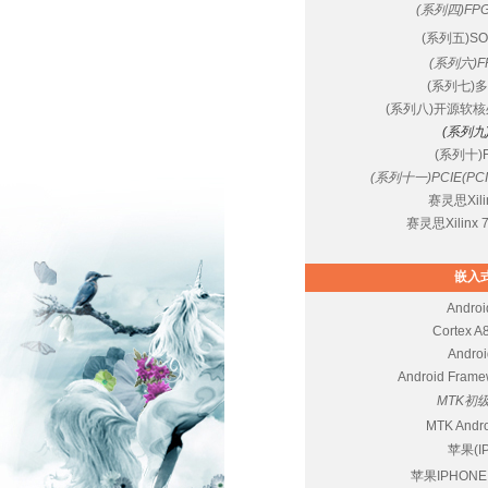
(系列四)F
(系列五)
(系列六)
(系列七)
(系列八)开源软核处
(系列九
(系列十)
(系列十一)PCIE(P
赛灵思Xi
赛灵思Xilinx
嵌入式
Andr
Cortex 
Andr
Android Fr
MTK初
MTK An
苹果(I
苹果IPHONE