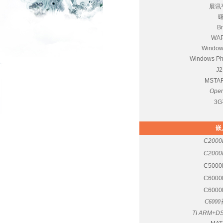
展讯
B
WA
Windo
Windows
J
MST
Op
3
嵌
C200
C200
C500
C600
C600
C60
TI ARM