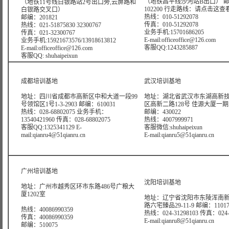
（地铁昌平线沙河站B出口） 
（地铁11号线白银路站2号出口旁,云屏路和
102200 行走路线：
请点击这查
白银路交叉口）
热线：010-51292078
邮编：201821
传真：010-51292078
热线：021-51875830 32300767
业务手机:15701686205
传真：021-32300767
E-mail:officeoffice@126.com
业务手机:15921673576/13918613812
客服QQ:1243285887
E-mail:officeoffice@126.com
客服QQ: shuhaipeixun
成都培训基地
武汉培训基地
地址：四川省成都市高新区中和大道一段99
地址：湖北省武汉市东湖高新
号领馆区1号1-3-2903 邮编：610031
区高新二路128号 佳源大厦一期A4
热线：028-68802075 业务手机：
邮编：430022
13540421960 传真：028-68802075
热线：4007999971
客服QQ:1325341129 E-
客服微信:shuhaipeixun
mail:qianru4@51qianru.cn
E-mail:qianru5@51qianru.cn
广州培训基地
沈阳培训基地
地址：广州市越秀区环市东路486号广粮大
厦1202室
地址：辽宁省沈阳市东陵浑南
路六宅臻品29-11-9 邮编：11017
热线：40086990359
热线：024-31298103 传真：024-3
传真：40086990359
E-mail:qianru8@51qianru.cn
邮编：510075