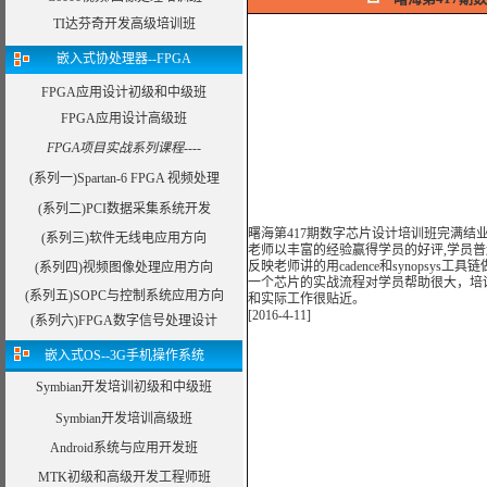
TI达芬奇开发高级培训班
嵌入式协处理器--FPGA
FPGA应用设计初级和中级班
FPGA应用设计高级班
FPGA项目实战系列课程----
(系列一)Spartan-6 FPGA 视频处理
(系列二)PCI数据采集系统开发
曙海第417期数字芯片设计培训班完满结业
(系列三)软件无线电应用方向
老师以丰富的经验赢得学员的好评,学员普
反映老师讲的用cadence和synopsys工具链
(系列四)视频图像处理应用方向
一个芯片的实战流程对学员帮助很大，培
(系列五)SOPC与控制系统应用方向
和实际工作很贴近。
[2016-4-11]
(系列六)FPGA数字信号处理设计
嵌入式OS--3G手机操作系统
Symbian开发培训初级和中级班
Symbian开发培训高级班
Android系统与应用开发班
MTK初级和高级开发工程师班