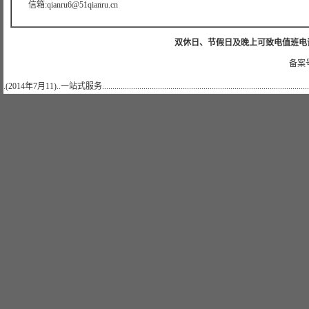
信箱:qianru6@51qianru.cn
双休日、节假日及晚上可致电值班电话：40079
备案号
.(2014年7月11)..一站式服务..........................................................................................................