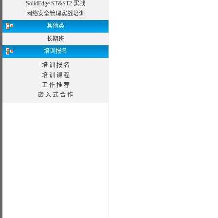
SolidEdge ST&ST2 实战
网络安全管理实战培训
其他类
长期班
培训报名
培 训 报 名
培 训 课 程
工 作 推 荐
嵌 入 式 合 作