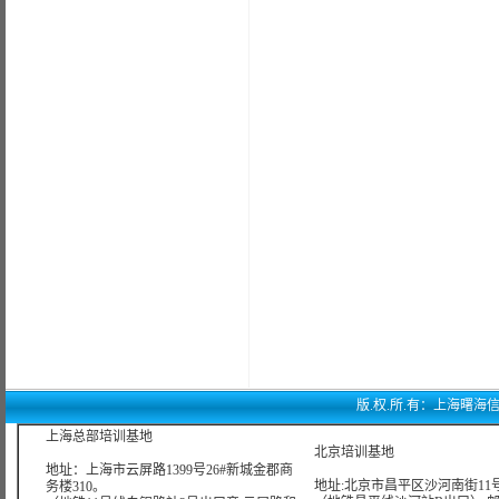
版.权.所.有：上海曙海信息网
上海总部培训基地
北京培训基地
地址：上海市云屏路1399号26#新城金郡商
地址:北京市昌平区沙河南街11号
务楼310。